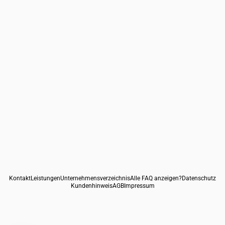
Ich akzeptiere die
Datenschutzbestimmungen
!
Flughafentransfer
Krankenfahrten
Kontakt
Leistungen
Unternehmensverzeichnis
Alle FAQ anzeigen?
Datenschutz
Großraumfahrten
Kundenhinweis
AGB
Impressum